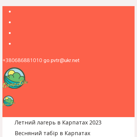
+380686881010
go.pvtr@ukr.net
Летний лагерь в Карпатах 2023
Весняний табір в Карпатах