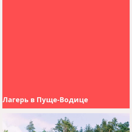
Лагерь в Пуще-Водице