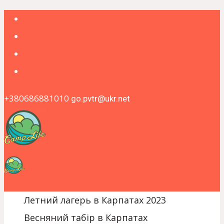
+380686881010
go.pvtr@ukr.net
Летний лагерь в Карпатах 2023
Весняний табір в Карпатах