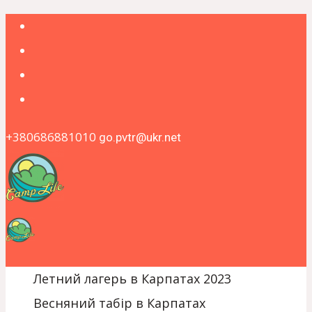
+380686881010
go.pvtr@ukr.net
Летний лагерь в Карпатах 2023
Весняний табір в Карпатах